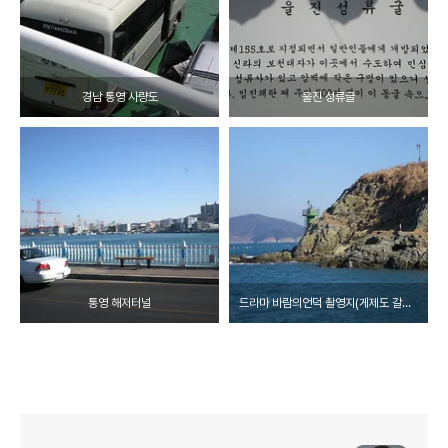
경남 통영 사량도
울진 성류굴
통영 해저터널
드라마 바람의언덕 촬영지(게제도 갈곳리)