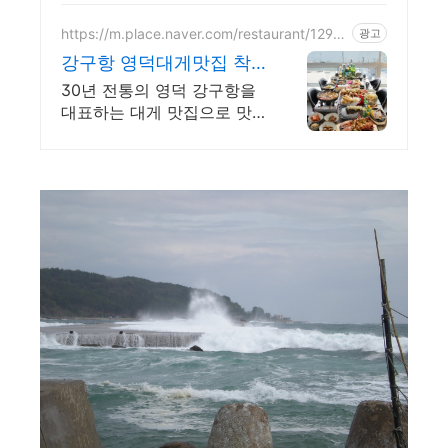
이제 쿠팡에서!
https://m.place.naver.com/restaurant/1294
광고
9223
강구항 영덕대게맛집 착
한대게 단골손님들로 입
30년 전통의 영덕 강구항을
소문난 찐맛집
대표하는 대게 맛집으로 맛,
친절, 가성비로 모십니다