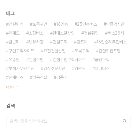
태그
건설워커
토목구인
16인승
25인승버스
단종역사관
거제도
소형버스
현대스틸산업
건설취업
버스25시
갈곳리
보유차량
건설구직
경포대
16인승리무진버스
구인구직사이트
요진건설산업
토목구직
건설취업포털
유종현
건설구인
건설구인구직사이트
금강주택
부석사무량수전
김삿갓문학관
강원도
미니버스
전세버스
쌍용건설
김중배
더보기
검색