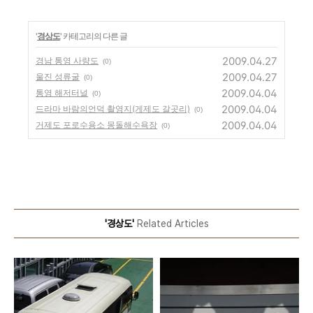
'
경상도
' 카테고리의 다른 글
2009.04.27
경남 통영 사량도
(0)
2009.04.27
울진 성류굴
(0)
2009.04.04
통영 해저터널
(0)
2009.04.04
드라마 바람의언덕 촬영지(게제도 갈곳리)
(0)
2009.04.04
거제도 포로수용소 몽돌해수욕장
(0)
'경상도'
Related Articles