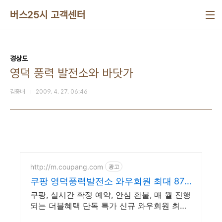
본문 바로가기
버스25시 고객센터
경상도
영덕 풍력 발전소와 바닷가
김중배
2009. 4. 27. 06:46
http://m.coupang.com
광고
쿠팡 영덕풍력발전소 와우회원 최대 87%
할인
쿠팡, 실시간 확정 예약, 안심 환불, 매 월 진행
되는 더블혜택 단독 특가 신규 와우회원 최대
2만3천원 쿠폰팩+5% 추가적립 혜택! 여행도