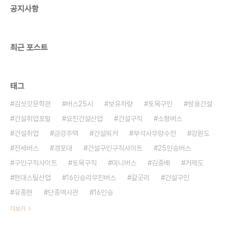
공지사항
계지원 #인사 #영업 요진건설산업(주) / 각 부문 경
력사원 모집 / 마감일 : 04/24 / http:..
최근 포스트
태그
김삿갓문학관
버스25시
보유차량
토목구인
쌍용건설
건설취업포털
요진건설산업
건설구직
소형버스
건설취업
금강주택
건설워커
부석사무량수전
강원도
전세버스
경포대
건설구인구직사이트
25인승버스
구인구직사이트
토목구직
미니버스
김중배
거제도
현대스틸산업
16인승리무진버스
갈곳리
건설구인
유종현
단종역사관
16인승
더보기