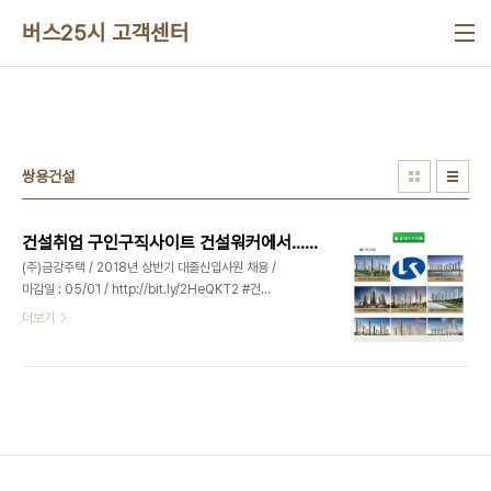
본문 바로가기
버스25시 고객센터
쌍용건설
건설취업 구인구직사이트 건설워커에서…쌍용건설,금강주택 채용OK!
(주)금강주택 / 2018년 상반기 대졸신입사원 채용 /
마감일 : 05/01 / http://bit.ly/2HeQKT2 #건설
워커 #건설취업 #금강주택 #대졸신입사원 #채용공
더보기
고 #건축 #토목 #경영지원 #재무회계 #개발사업 #
자산관리 쌍용건설(주) / 2018년 경력직원 공개채
용 / 마감일 : 04/29 / http://bit.ly/2qReG8j #
건설워커 #건설취업 #쌍용건설 #경력직 #건축 #설
비 #전기 #시공 #견적 현대스틸산업 / 2018년 경력
사원 모집 / 마감일 : 04/30 /
http://bit.ly/2qMBZ2W #건설워커 #현대스틸산
업 #건설취업 #경력사원 #세무회계 #생산관리 #설