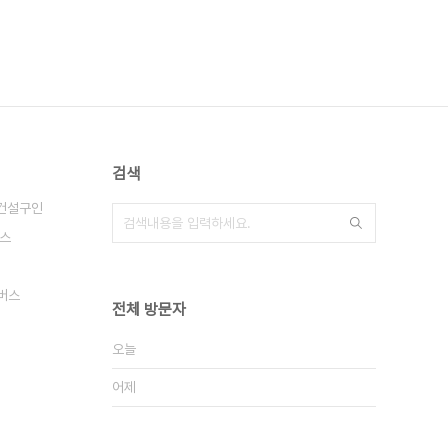
검색
건설구인
버스
버스
전체 방문자
오늘
어제