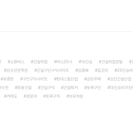
관
소형버스
건설취업
버스25시
16인승
건설취업포털
김삿갓문학관
건설구인구직사이트
김중배
갈곳리
25인승
유종현
구인구직사이트
현대스틸산업
금강주택
요진건설산업
량수전
쌍용건설
건설구직
건설워커
토목구인
16인승리무진
거제도
경포대
토목구직
보유차량