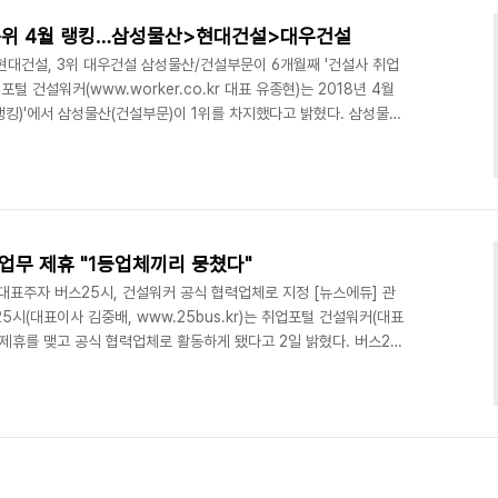
순위 4월 랭킹…삼성물산>현대건설>대우건설
현대건설, 3위 대우건설 삼성물산/건설부문이 6개월째 '건설사 취업
포털 건설워커(www.worker.co.kr 대표 유종현)는 2018년 4월
킹)'에서 삼성물산(건설부문)이 1위를 차지했다고 밝혔다. 삼성물산
1위 자리를 이어갔다. 아울러 구산토건(전문건설 부문), 삼우씨엠건축사
성엔지니어링(엔지니어링/감리/CM 부문), 계선(인테리어 부문)이 각
건설 부문'에서는 삼성물산에 이어 ▲현대건설 ▲대우건설 ▲대림산업
발 ▲롯데건설 ▲한화건설 ▲호반건설이..
업무 제휴 "1등업체끼리 뭉쳤다"
대표주자 버스25시, 건설워커 공식 협력업체로 지정 [뉴스에듀] 관
시(대표이사 김중배, www.25bus.kr)는 취업포털 건설워커(대표
와 업무제휴를 맺고 공식 협력업체로 활동하게 됐다고 2일 밝혔다. 버스25
육대회, 단합대회, 워크샵 등에 필요한 관광버스, 전세버스를 일괄
 업계 선두주자로 25인승, 35인승, 45인승, 리무진 버스 등을 다
진버스, 25인승 소형미니버스 분야에서는 버스25시가 대한민국 대표
에는 정부부처, 시청, 대학병원, 건..