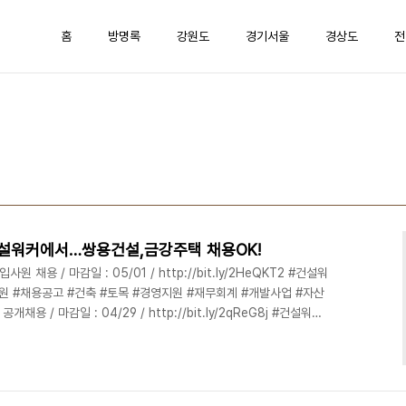
홈
방명록
강원도
경기서울
경상도
전
설워커에서…쌍용건설,금강주택 채용OK!
 채용 / 마감일 : 05/01 / http://bit.ly/2HeQKT2 #건설워
원 #채용공고 #건축 #토목 #경영지원 #재무회계 #개발사업 #자산
채용 / 마감일 : 04/29 / http://bit.ly/2qReG8j #건설워커
설비 #전기 #시공 #견적 현대스틸산업 / 2018년 경력사원 모집 /
.ly/2qMBZ2W #건설워커 #현대스틸산업 #건설취업 #경력사원 #세무회계
산업(주) / 각 부문 경력사원 모집 / 마감일 : 04/24 / http:..