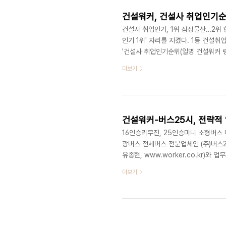
건설워커, 건설사 취업인기
건설사 취업인기, 1위 삼성물산…2위 
인기 1위' 자리를 지켰다. 1등 건설취업
'건설사 취업인기순위(일명 건설워커 랭
은 ‘종합건설’ 부문에서 6개월 연속 
더보기
사무소(건축설계/감리/CM 부문), 삼
부문별 1위에 이름을 올렸다. ‘종합
▲포스코건설 ▲GS건설 ▲현대산업개
건설워커-버스25시, 전략적 
16인승리무진, 25인승미니 소형버스 
광버스 전세버스 전문업체인 (주)버스25
유종현, www.worker.co.kr)
시는 향후 건설워커 기업회원사들의 체
더보기
공급할 예정이다. 버스25시는 관광버스
량 보유하고 있다. 특히 16인승리무
브랜드로 자리매김한지 오래다. 고객 중