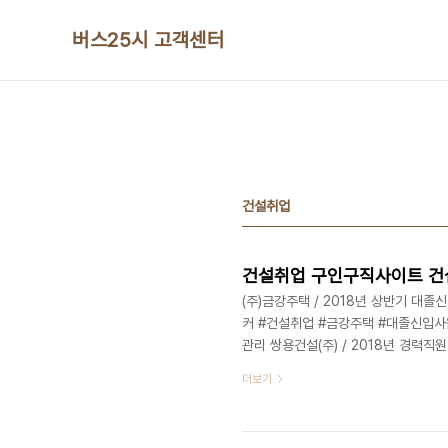
본문 바로가기
버스25시 고객센터
건설취업
건설취업 구인구직사이트 건
(주)금강주택 / 2018년 상반기 대졸신입사원
커 #건설취업 #금강주택 #대졸신입사
관리 쌍용건설(주) / 2018년 경력직원 공개
#건설취업 #쌍용건설 #경력직 #건축 #
더보기
마감일 : 04/30 / http://bit
#생산관리 #설계지원 #인사 #영업 요진건설