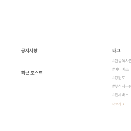
공지사항
태그
단종역사
미니버스
최근 포스트
강원도
부석사무
전세버스
더보기