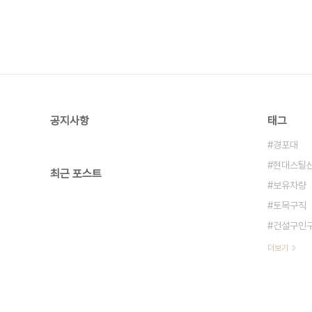
공지사항
태그
경포대
현대스틸
최근 포스트
보유차량
토목구직
건설구인
더보기