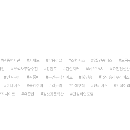
단종역사관
거제도
쌍용건설
소형버스
25인승버스
토목
산업
부석사무량수전
강원도
건설워커
버스25시
요진건설산
건설구인
김중배
구인구직사이트
16인승
16인승리무진버스
미니버스
금강주택
갈곳리
건설구직
전세버스
건설취업
구직사이트
유종현
김삿갓문학관
건설취업포털