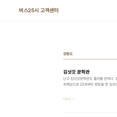
본문 바로가기
버스25시 고객센터
강원도
김삿갓 문학관
난고 김삿갓문학관도 둘러볼 만하다. 
죄책감으로 22세부터 방랑을 한 김삿갓
더보기