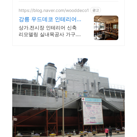
https://blog.naver.com/wooddeco1
광고
강릉 우드데코 인테리어
전문
상가.전시장 인테리어 신축
리모델링 실내목공사 가구.카
운터.스튜디오.방송세트제작