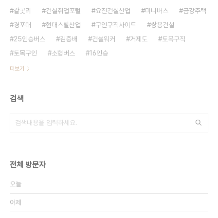
갈곳리
건설취업포털
요진건설산업
미니버스
금강주택
경포대
현대스틸산업
구인구직사이트
쌍용건설
25인승버스
김중배
건설워커
거제도
토목구직
토목구인
소형버스
16인승
더보기
검색
전체 방문자
오늘
어제