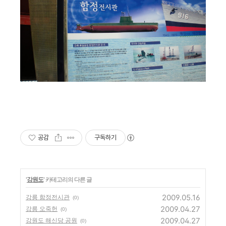
공감
구독하기
'
강원도
' 카테고리의 다른 글
2009.05.16
강릉 함정전시관
(0)
2009.04.27
강릉 오죽헌
(0)
2009.04.27
강원도 해신당 공원
(0)