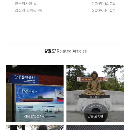
2009.04.04
단종역사관
(0)
2009.04.04
김삿갓 문학관
(0)
'강원도'
Related Articles
강릉 함정전시관
강릉 오죽헌