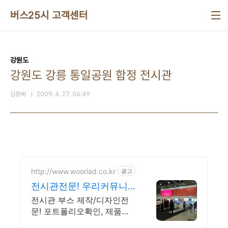
본문 바로가기
버스25시 고객센터
강원도
강원도 강릉 통일공원 함정 전시관
김중배
2009. 4. 27. 06:49
http://www.wooriad.co.kr
광고
전시관전문! 우리커뮤니
케이션 전시장치분야 지
전시관 부스 제작/디자인전
정협력업체!
문! 포트폴리오확인, 제품전
시, 기업홍보, 쇼룸디자인