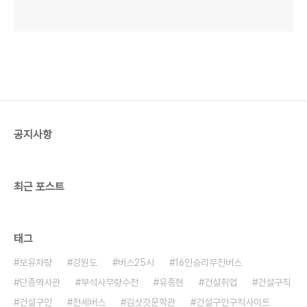
공지사항
최근 포스트
태그
보유차량
강원도
버스25시
16인승리무진버스
단종역사관
부석사무량수전
유종현
건설취업
건설구직
건설구인
전세버스
김삿갓문학관
건설구인구직사이트