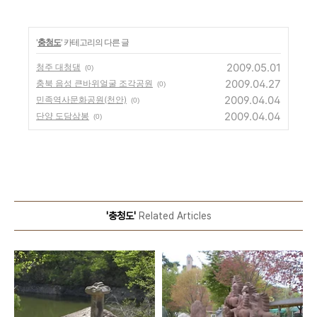
'
충청도
' 카테고리의 다른 글
2009.05.01
청주 대청댐
(0)
2009.04.27
충북 음성 큰바위얼굴 조각공원
(0)
2009.04.04
민족역사문화공원(천안)
(0)
2009.04.04
단양 도담삼봉
(0)
'충청도'
Related Articles