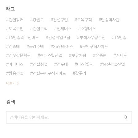
태그
건설워커
강원도
건설구인
토목구직
단종역사관
토목구인
건설구직
전세버스
소형버스
16인승리무진버스
건설취업포털
부석사무량수전
16인승
김중배
금강주택
25인승버스
구인구직사이트
김삿갓문학관
현대스틸산업
보유차량
유종현
거제도
미니버스
건설취업
경포대
버스25시
요진건설산업
쌍용건설
건설구인구직사이트
갈곳리
더보기
검색