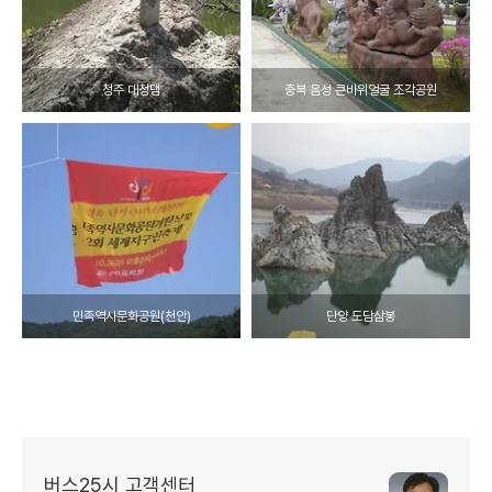
청주 대청댐
충북 음성 큰바위얼굴 조각공원
민족역사문화공원(천안)
단양 도담삼봉
버스25시 고객센터