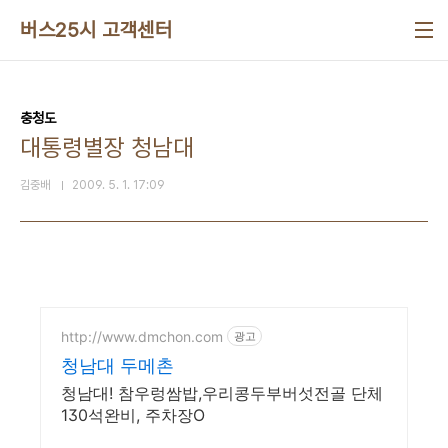
본문 바로가기
버스25시 고객센터
충청도
대통령별장 청남대
김중배
2009. 5. 1. 17:09
http://www.dmchon.com
광고
청남대 두메촌
청남대! 참우렁쌈밥,우리콩두부버섯전골 단체
130석완비, 주차장O