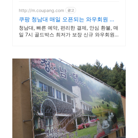
http://m.coupang.com
광고
쿠팡 청남대 매일 오픈되는 와우회원 특
가
청남대, 빠른 예약, 편리한 결제, 안심 환불, 매
일 7시 골드박스 최저가 보장 신규 와우회원
최대 2만3천원 쿠폰팩+5% 추가적립 혜택! 여
행도 이제 쿠팡에서!