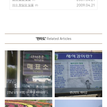
2009.04.21
여수 향일암 일몰
(0)
'전라도'
Related Articles
[전남 담양 여행] 대나무골 테마공원 ★ 미니버스우등 소형버스우등 우등버스 전문 버스25시
변산반도 채석강