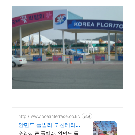
http://www.oceanterrace.co.kr/
광고
안면도 풀빌라 오션테라
스
수영장 큰 풀빌라, 안면도 독