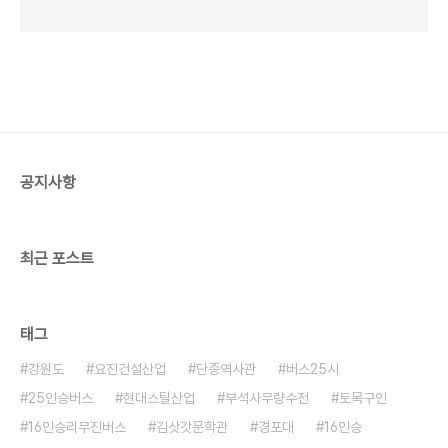
공지사항
최근 포스트
태그
강원도
요진건설산업
단종역사관
버스25시
25인승버스
현대스틸산업
부석사무량수전
토목구인
16인승리무진버스
김삿갓문학관
경포대
16인승