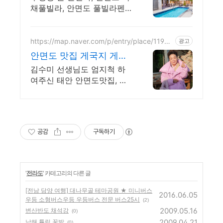
채풀빌라, 안면도 풀빌라펜
션, 야외수영장, 태안풀빌라
https://map.naver.com/p/entry/place/11988
광고
00579
안면도 맛집 게국지 게장
이 특별한집
김수미 선생님도 엄지척 하
여주신 태안 안면도맛집, 게
국지 간장게장 양념게장 맛
집.
공감
구독하기
'
전라도
' 카테고리의 다른 글
[전남 담양 여행] 대나무골 테마공원 ★ 미니버스
2016.06.05
우등 소형버스우등 우등버스 전문 버스25시
(2)
2009.05.16
변산반도 채석강
(0)
2009.04.21
남해 튤립 꽃밭
(0)