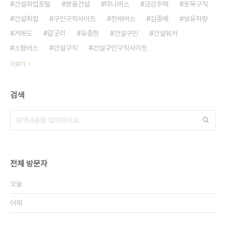
건설취업포털
쌍용건설
미니버스
금강주택
토목구직
건설취업
구인구직사이트
전세버스
김중배
보유차량
거제도
갈곳리
유종현
건설구인
건설워커
소형버스
건설구직
건설구인구직사이트
더보기
검색
전체 방문자
오늘
어제