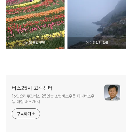
남해 튤립 꽃밭
여수 향일암 일몰
버스25시 고객센터
16인승리무진버스 25인승 소형버스우등 미니버스우
등 대절 버스25시
구독하기