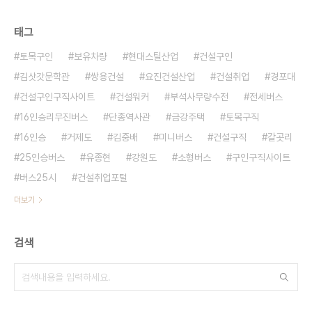
태그
토목구인
보유차량
현대스틸산업
건설구인
김삿갓문학관
쌍용건설
요진건설산업
건설취업
경포대
건설구인구직사이트
건설워커
부석사무량수전
전세버스
16인승리무진버스
단종역사관
금강주택
토목구직
16인승
거제도
김중배
미니버스
건설구직
갈곳리
25인승버스
유종현
강원도
소형버스
구인구직사이트
버스25시
건설취업포털
더보기
검색