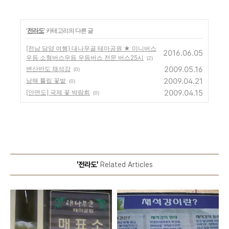
'
전라도
' 카테고리의 다른 글
[전남 담양 여행] 대나무골 테마공원 ★ 미니버스
2016.06.05
우등 소형버스우등 우등버스 전문 버스25시
(2)
2009.05.16
변산반도 채석강
(0)
2009.04.21
남해 튤립 꽃밭
(0)
2009.04.15
[안면도] 국제 꽃 박람회
(0)
'전라도'
Related Articles