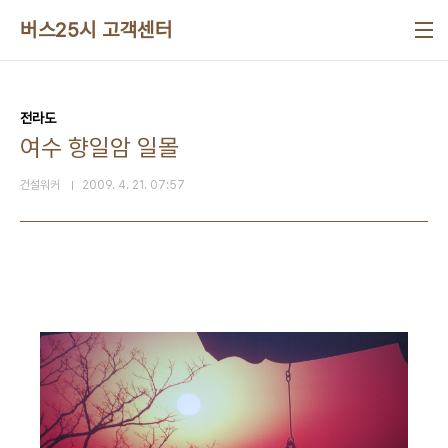
본문 바로가기
버스25시 고객센터
전라도
여수 향일암 일몰
건설워커
2009. 4. 21. 07:57