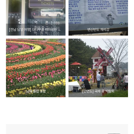
[전남 담양 여행] 대나무골 테마공원 ★ 미니버스우등 소형버스우등 우등버스 전문 버스25시
변산반도 채석강
남해 튤립 꽃밭
[안면도] 국제 꽃 박람회