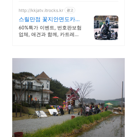
우우수 단체모임, 가족모임,
룸 별도 공간 구비, 싱싱하고
http://kkjatv.itrocks.kr
광고
신선한 회, 리뷰로 인증된맛
스릴만점 꽃지안면도카트
집
60% 특가할인 진행중!
60%특가 이벤트, 번호판보험
업체, 애견과 함께, 카트레이
싱, ATV.