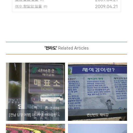
2009.04.21
여수 향일암 일몰
(0)
'전라도'
Related Articles
[전남 담양 여행] 대나무골 테마공원 ★ 미니버스우등 소형버스우등 우등버스 전문 버스25시
변산반도 채석강