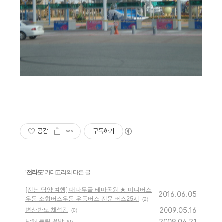
공감
구독하기
'
전라도
' 카테고리의 다른 글
[전남 담양 여행] 대나무골 테마공원 ★ 미니버스
2016.06.05
우등 소형버스우등 우등버스 전문 버스25시
(2)
2009.05.16
변산반도 채석강
(0)
2009.04.21
남해 튤립 꽃밭
(0)