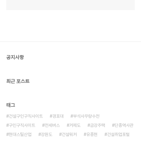
공지사항
최근 포스트
태그
건설구인구직사이트
경포대
부석사무량수전
구인구직사이트
전세버스
거제도
금강주택
단종역사관
현대스틸산업
강원도
건설워커
유종현
건설취업포털