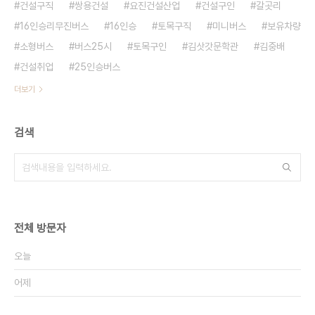
건설구직
쌍용건설
요진건설산업
건설구인
갈곳리
16인승리무진버스
16인승
토목구직
미니버스
보유차량
소형버스
버스25시
토목구인
김삿갓문학관
김중배
건설취업
25인승버스
더보기
검색
전체 방문자
오늘
어제