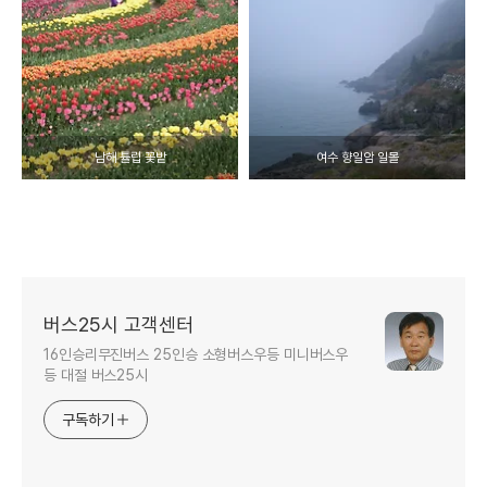
남해 튤립 꽃밭
여수 향일암 일몰
버스25시 고객센터
16인승리무진버스 25인승 소형버스우등 미니버스우
등 대절 버스25시
구독하기