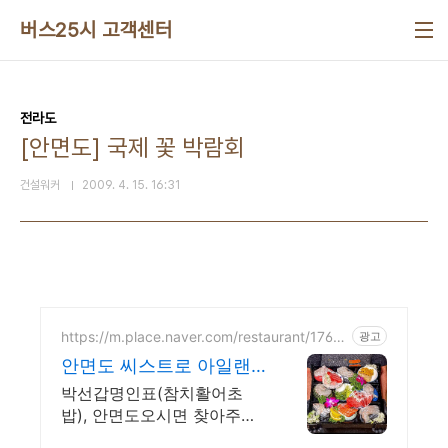
본문 바로가기
버스25시 고객센터
전라도
[안면도] 국제 꽃 박람회
건설워커
2009. 4. 15. 16:31
https://m.place.naver.com/restaurant/1766
광고
060175
안면도 씨스트로 아일랜
드리솜
박선갑명인표(참치활어초
밥), 안면도오시면 찾아주시
는 맛집! 식약처위생등급 매