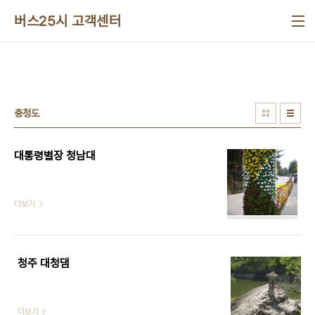
본문 바로가기
버스25시 고객센터
충청도
대통령별장 청남대
더보기
청주 대청댐
더보기