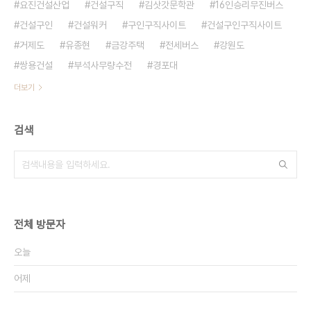
요진건설산업
건설구직
김삿갓문학관
16인승리무진버스
건설구인
건설워커
구인구직사이트
건설구인구직사이트
거제도
유종현
금강주택
전세버스
강원도
쌍용건설
부석사무량수전
경포대
더보기
검색
전체 방문자
오늘
어제