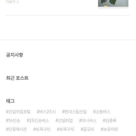
더보기
공지사항
최근 포스트
태그
건설취업포털
버스25시
현대스틸산업
소형버스
16인승
25인승버스
건설취업
미니버스
김중배
단종역사관
토목구인
토목구직
갈곳리
보유차량