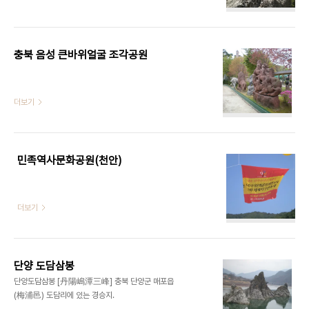
충북 음성 큰바위얼굴 조각공원
더보기
민족역사문화공원(천안)
더보기
단양 도담삼봉
단양도담삼봉 [丹陽嶋潭三峰] 충북 단양군 매포읍
(梅浦邑) 도담리에 있는 경승지.